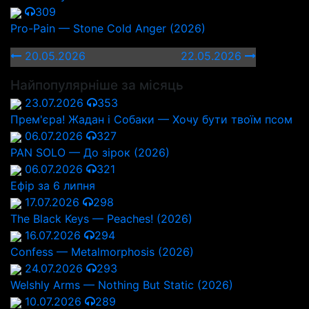
309
Pro-Pain — Stone Cold Anger (2026)
20.05.2026
22.05.2026
Найпопулярніше за місяць
23.07.2026
353
Прем'єра! Жадан і Собаки — Хочу бути твоїм псом
06.07.2026
327
PAN SOLO — До зірок (2026)
06.07.2026
321
Ефір за 6 липня
17.07.2026
298
The Black Keys — Peaches! (2026)
16.07.2026
294
Confess — Metalmorphosis (2026)
24.07.2026
293
Welshly Arms — Nothing But Static (2026)
10.07.2026
289