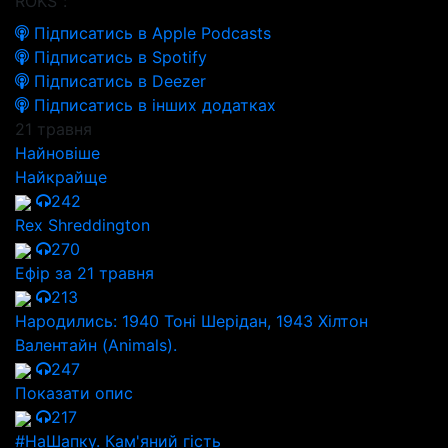
ROKS":
Підписатись в Apple Podcasts
Підписатись в Spotify
Підписатись в Deezer
Підписатись в інших додатках
21 травня
Найновіше
Найкрайще
242
Rex Shreddington
270
Ефір за 21 травня
213
Народились: 1940 Тоні Шерідан, 1943 Хілтон
Валентайн (Animals).
247
Показати опис
217
#НаШапку. Кам'яний гість