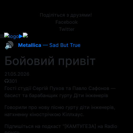
Поділіться з друзями!
Facebook
Twitter
🔊
Metallica
— Sad But True
Бойовий привіт
21.05.2026
301
Гості студії Сергій Пухов та Павло Сафонов —
басист та барабанщик гурту Діти інженерів
Говорили про нову пісню гурту діти інженерів,
натхненну кінострічкою Кіллхаус.
Підпишіться на подкаст "[КАМТУГЕЗА] на Radio