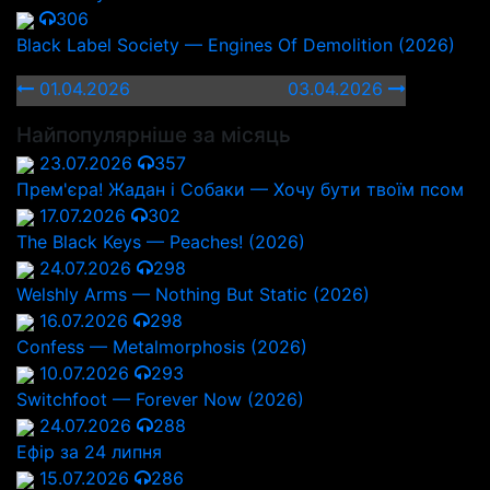
306
Black Label Society — Engines Of Demolition (2026)
01.04.2026
03.04.2026
Найпопулярніше за місяць
23.07.2026
357
Прем'єра! Жадан і Собаки — Хочу бути твоїм псом
17.07.2026
302
The Black Keys — Peaches! (2026)
24.07.2026
298
Welshly Arms — Nothing But Static (2026)
16.07.2026
298
Confess — Metalmorphosis (2026)
10.07.2026
293
Switchfoot — Forever Now (2026)
24.07.2026
288
Ефір за 24 липня
15.07.2026
286