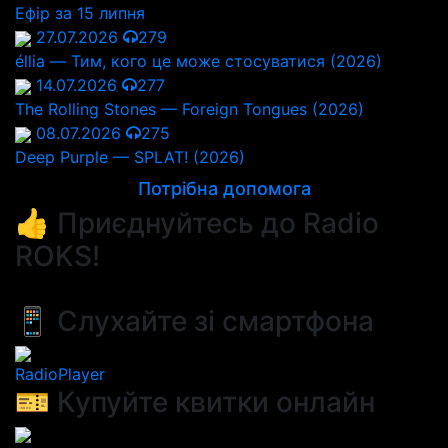
Ефір за 15 липня
27.07.2026
279
éllia — Тим, кого це може стосуватися (2026)
14.07.2026
277
The Rolling Stones — Foreign Tongues (2026)
08.07.2026
275
Deep Purple — SPLAT! (2026)
Потрібна допомога
👍 Приєднуйтесь до Radio
ROKS!
📱 Слухайте зі смартфона
RadioPlayer
🎫 Купуйте квитки онлайн