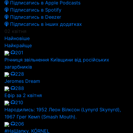
Підписатись в Apple Podcasts
Підписатись в Spotify
Підписатись в Deezer
Підписатись в інших додатках
02 квітня
Найновіше
Найкрайще
201
Річниця звільнення Київщини від російських
загарбників
228
Jeromes Dream
288
Ефір за 2 квітня
210
Народились: 1952 Леон Вілксон (Lynyrd Skynyrd),
1967 Грег Кемп (Smash Mouth).
206
#НаШапку. KÓRNEL