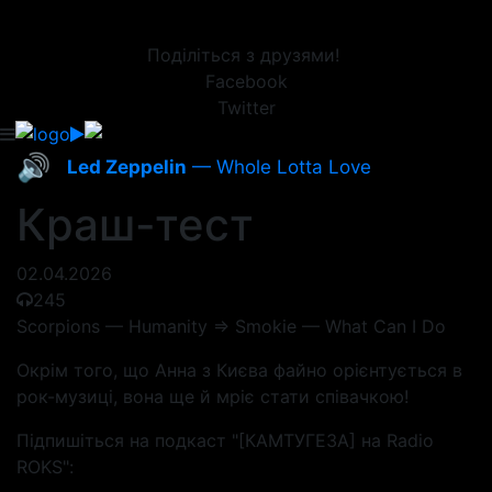
Поділіться з друзями!
Facebook
Twitter
🔊
Led Zeppelin
— Whole Lotta Love
Краш-тест
02.04.2026
245
Scorpions — Humanity => Smokie — What Can I Do
Окрім того, що Анна з Києва файно орієнтується в
рок-музиці, вона ще й мріє стати співачкою!
Підпишіться на подкаст "[КАМТУГЕЗА] на Radio
ROKS":