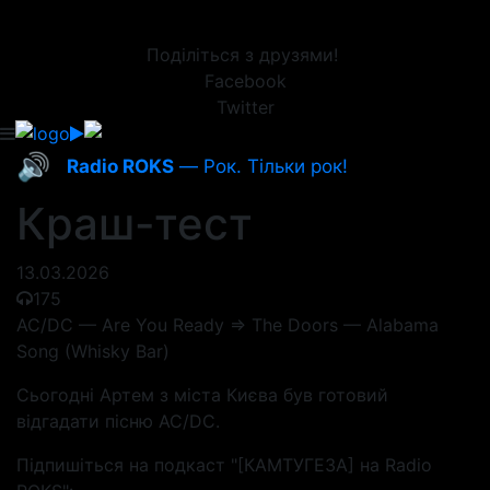
Поділіться з друзями!
Facebook
Twitter
🔊
Radio ROKS
— Рок. Тільки рок!
Краш-тест
13.03.2026
175
AC/DC — Are You Ready => The Doors — Alabama
Song (Whisky Bar)
Сьогодні Артем з міста Києва був готовий
відгадати пісню AC/DC.
Підпишіться на подкаст "[КАМТУГЕЗА] на Radio