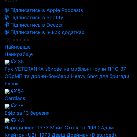
ROKS":
Підписатись в Apple Podcasts
Підписатись в Spotify
Підписатись в Deezer
Підписатись в інших додатках
13 березня
Найновіше
Найкрайще
135
Рух VETERANKA збирає на мобільні групи ППО 37
ОБрМП та дрони-бомбери Heavy Shot для бригади
Рубіж
154
Cardiacs
178
Ефір за 13 березня
143
Народились: 1933 Майк Столлер, 1960 Адам
Клейтон (U2), 1973 Девід Дрейман (Disturbed).