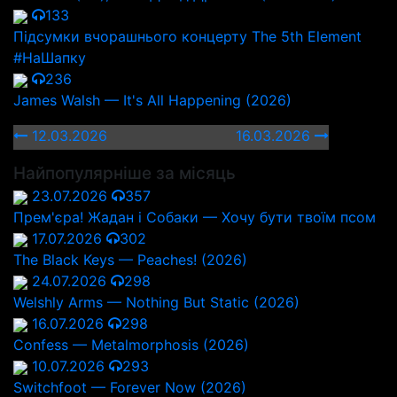
133
Підсумки вчорашнього концерту The 5th Element
#НаШапку
236
James Walsh — It's All Happening (2026)
12.03.2026
16.03.2026
Найпопулярніше за місяць
23.07.2026
357
Прем'єра! Жадан і Собаки — Хочу бути твоїм псом
17.07.2026
302
The Black Keys — Peaches! (2026)
24.07.2026
298
Welshly Arms — Nothing But Static (2026)
16.07.2026
298
Confess — Metalmorphosis (2026)
10.07.2026
293
Switchfoot — Forever Now (2026)