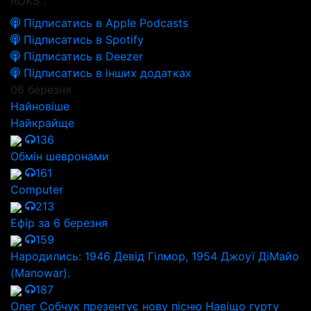
ROKS":
Підписатись в Apple Podcasts
Підписатись в Spotify
Підписатись в Deezer
Підписатись в інших додатках
06 березня
Найновіше
Найкрайще
136
Обмін шевронами
161
Computer
213
Ефір за 6 березня
159
Народились: 1946 Девід Гілмор, 1954 Джоуї ДіМайо
(Manowar).
187
Олег Собчук презентує нову пісню Навіщо гурту