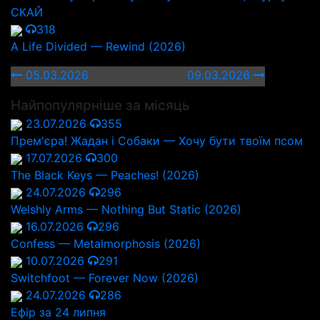
СКАЙ
318
A Life Divided — Rewind (2026)
05.03.2026
09.03.2026
Найпопулярніше за місяць
23.07.2026
355
Прем'єра! Жадан і Собаки — Хочу бути твоїм псом
17.07.2026
300
The Black Keys — Peaches! (2026)
24.07.2026
296
Welshly Arms — Nothing But Static (2026)
16.07.2026
296
Confess — Metalmorphosis (2026)
10.07.2026
291
Switchfoot — Forever Now (2026)
24.07.2026
286
Ефір за 24 липня