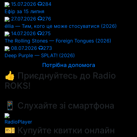
15.07.2026
284
Ефір за 15 липня
27.07.2026
276
éllia — Тим, кого це може стосуватися (2026)
14.07.2026
275
The Rolling Stones — Foreign Tongues (2026)
08.07.2026
273
Deep Purple — SPLAT! (2026)
Потрібна допомога
👍 Приєднуйтесь до Radio
ROKS!
📱 Слухайте зі смартфона
RadioPlayer
🎫 Купуйте квитки онлайн