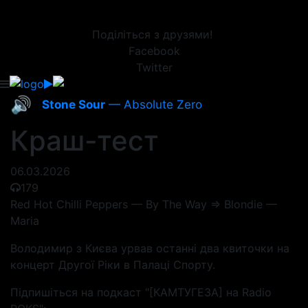
Поділіться з друзями!
Facebook
Twitter
🔊
Stone Sour
— Absolute Zero
Краш-тест
06.03.2026
179
Red Hot Chilli Peppers — By The Way => Blondie —
Maria
Володимир з Києва урвав останні два квиточки на
концерт Другої Ріки в Палаці Спорту.
Підпишіться на подкаст "[КАМТУГЕЗА] на Radio