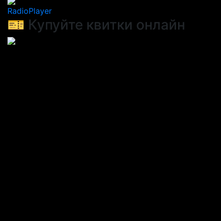
RadioPlayer
🎫 Купуйте квитки онлайн