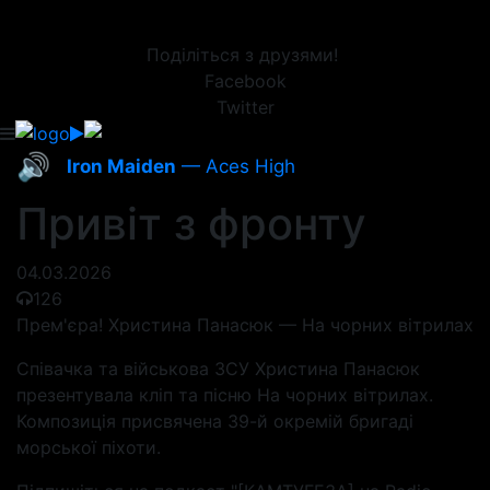
Поділіться з друзями!
Facebook
Twitter
🔊
Iron Maiden
— Aces High
Привіт з фронту
04.03.2026
126
Прем'єра! Христина Панасюк — На чорних вітрилах
Співачка та військова ЗСУ Христина Панасюк
презентувала кліп та пісню На чорних вітрилах.
Композиція присвячена 39-й окремій бригаді
морської піхоти.