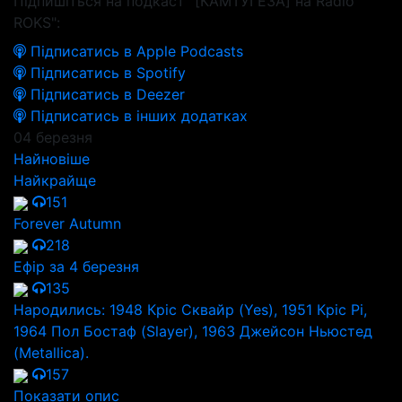
Підпишіться на подкаст "[КАМТУГЕЗА] на Radio
ROKS":
Підписатись в Apple Podcasts
Підписатись в Spotify
Підписатись в Deezer
Підписатись в інших додатках
04 березня
Найновіше
Найкрайще
151
Forever Autumn
218
Ефір за 4 березня
135
Народились: 1948 Кріс Сквайр (Yes), 1951 Кріс Рі,
1964 Пол Бостаф (Slayer), 1963 Джейсон Ньюстед
(Metallica).
157
Показати опис