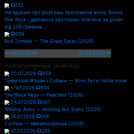
133
Нагадуємо про розіграш програвача вінілу Sound
One Rock і декількох крутезних платівок за донат
від 200 гривень
209
Rob Zombie — The Great Satan (2026)
03.03.2026
05.03.2026
Найпопулярніше за місяць
23.07.2026
359
Прем'єра! Жадан і Собаки — Хочу бути твоїм псом
17.07.2026
304
The Black Keys — Peaches! (2026)
24.07.2026
301
Welshly Arms — Nothing But Static (2026)
16.07.2026
300
Confess — Metalmorphosis (2026)
10.07.2026
295