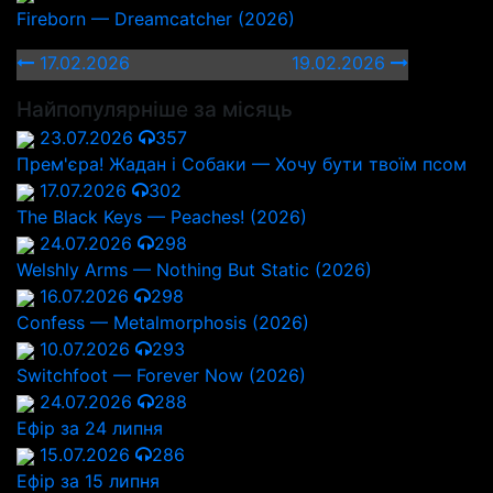
Fireborn — Dreamcatcher (2026)
17.02.2026
19.02.2026
Найпопулярніше за місяць
23.07.2026
357
Прем'єра! Жадан і Собаки — Хочу бути твоїм псом
17.07.2026
302
The Black Keys — Peaches! (2026)
24.07.2026
298
Welshly Arms — Nothing But Static (2026)
16.07.2026
298
Confess — Metalmorphosis (2026)
10.07.2026
293
Switchfoot — Forever Now (2026)
24.07.2026
288
Ефір за 24 липня
15.07.2026
286
Ефір за 15 липня