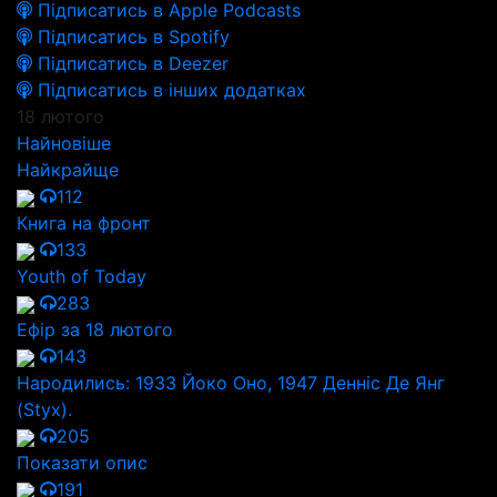
Підписатись в Apple Podcasts
Підписатись в Spotify
Підписатись в Deezer
Підписатись в інших додатках
18 лютого
Найновіше
Найкрайще
112
Книга на фронт
133
Youth of Today
283
Ефір за 18 лютого
143
Народились: 1933 Йоко Оно, 1947 Денніс Де Янг
(Styx).
205
Показати опис
191