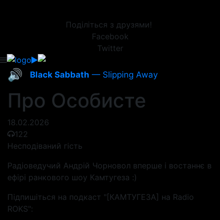
Поділіться з друзями!
Facebook
Twitter
🔊
Black Sabbath
— Slipping Away
Про Особисте
18.02.2026
122
Несподіваний гість
Радіоведучий Андрій Чорновол вперше і востаннє в
ефірі ранкового шоу Камтугеза :)
Підпишіться на подкаст "[КАМТУГЕЗА] на Radio
ROKS":