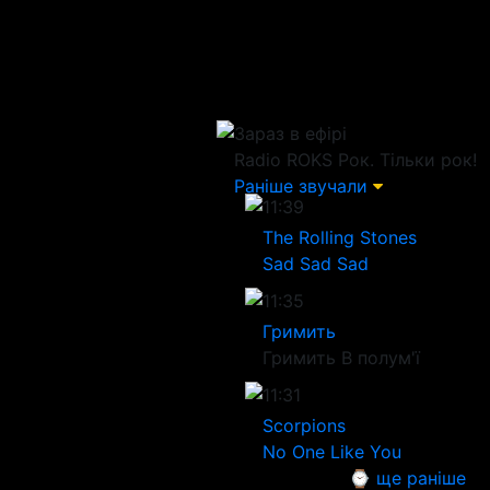
Зараз в ефірі
Radio ROKS
Рок. Тільки рок!
Раніше звучали
11:39
The Rolling Stones
Sad Sad Sad
11:35
Гримить
Гримить В полум'ї
11:31
Scorpions
No One Like You
⌚ ще раніше