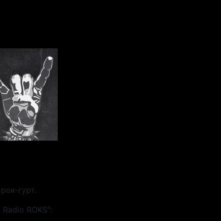
рок-гурт.
 Radio ROKS":