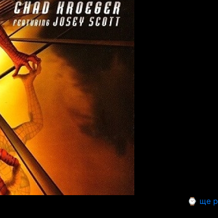
⌚ ще р