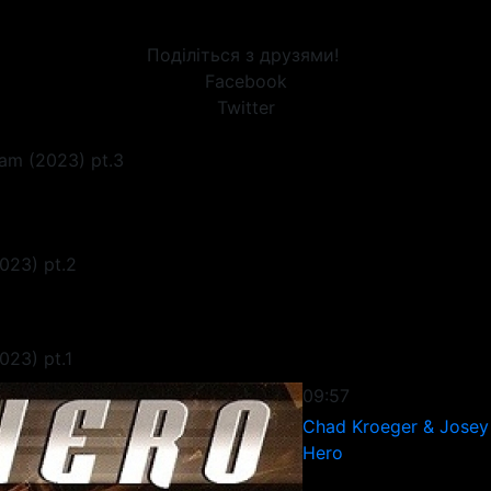
Поділіться з друзями!
Facebook
Twitter
am (2023) pt.3
023) pt.2
023) pt.1
09:57
Chad Kroeger & Josey
Hero