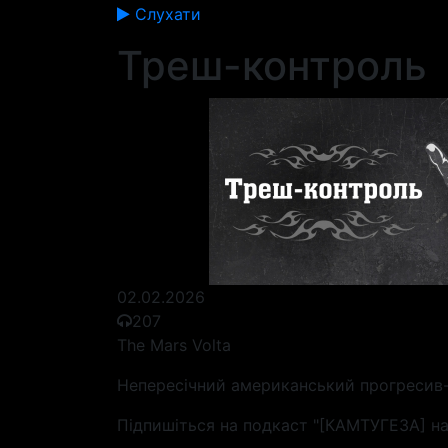
Слухати
Треш-контроль
02.02.2026
207
The Mars Volta
Непересічний американський прогресив-
Підпишіться на подкаст "[КАМТУГЕЗА] на