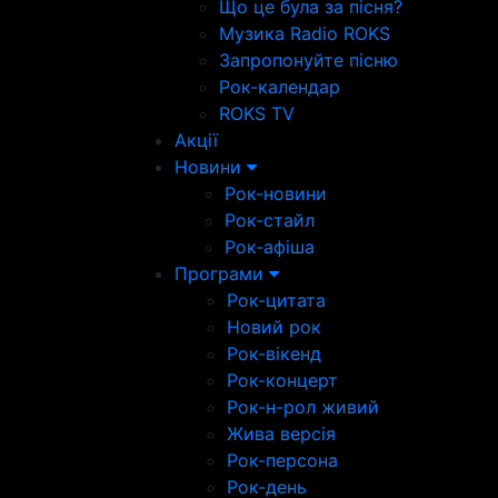
Що це була за пісня?
Музика Radio ROKS
Запропонуйте пісню
Рок-календар
ROKS TV
Акції
Новини
Рок-новини
Рок-стайл
Рок-афіша
Програми
Рок-цитата
Новий рок
Рок-вікенд
Рок-концерт
Рок-н-рол живий
Жива версія
Рок-персона
Рок-день