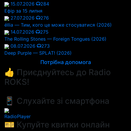
15.07.2026
284
Ефір за 15 липня
27.07.2026
276
éllia — Тим, кого це може стосуватися (2026)
14.07.2026
275
The Rolling Stones — Foreign Tongues (2026)
08.07.2026
273
Deep Purple — SPLAT! (2026)
Потрібна допомога
👍 Приєднуйтесь до Radio
ROKS!
📱 Слухайте зі смартфона
RadioPlayer
🎫 Купуйте квитки онлайн