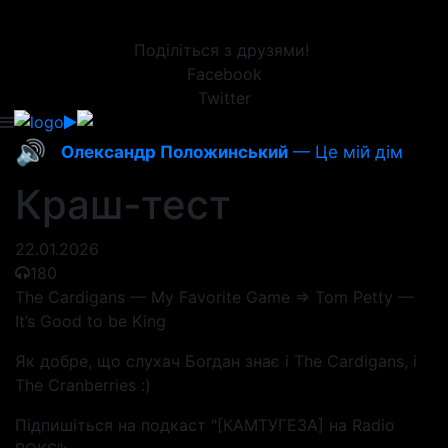
Поділіться з друзями!
Facebook
Twitter
🔊
Олександр Положинський
— Це мій дім
Краш-тест
22.01.2026
180
The Cardigans — My Favorite Game => Tom Petty —
It’s Good to be King
Як добре, що слухач Богдан знає і The Cardigans, і
The Cranberries :)
Підпишіться на подкаст "[КАМТУГЕЗА] на Radio