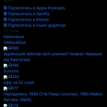
ROKS":
Підписатись в Apple Podcasts
Підписатись в Spotify
Підписатись в Deezer
Підписатись в інших додатках
22 січня
Найновіше
Найкрайще
160
Українській defense-tech компанії Генерал Черешня
від Камтугези
196
Eunuchs
382
Ефір за 22 січня
177
Народились: 1949 Стів Перрі (Journey), 1960 Майкл
Хатченс (INXS).
176