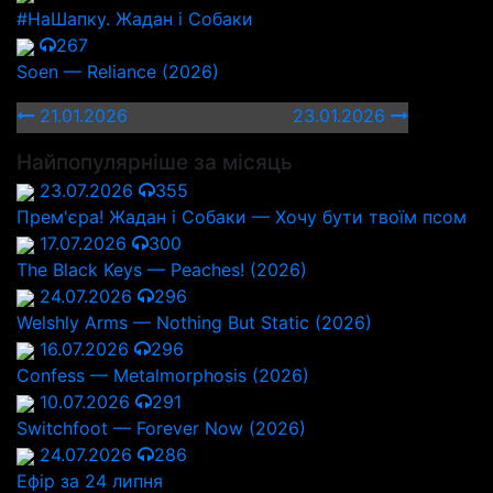
#НаШапку. Жадан і Собаки
267
Soen — Reliance (2026)
21.01.2026
23.01.2026
Найпопулярніше за місяць
23.07.2026
355
Прем'єра! Жадан і Собаки — Хочу бути твоїм псом
17.07.2026
300
The Black Keys — Peaches! (2026)
24.07.2026
296
Welshly Arms — Nothing But Static (2026)
16.07.2026
296
Confess — Metalmorphosis (2026)
10.07.2026
291
Switchfoot — Forever Now (2026)
24.07.2026
286
Ефір за 24 липня