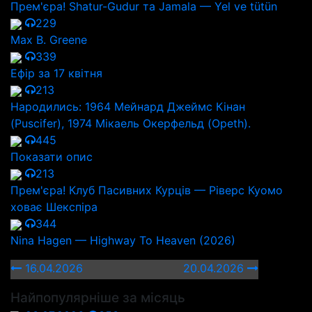
Прем'єра! Shatur-Gudur та Jamala — Yel ve tütün
229
Max B. Greene
339
Ефір за 17 квітня
213
Народились: 1964 Мейнард Джеймс Кінан
(Puscifer), 1974 Мікаель Окерфельд (Opeth).
445
Показати опис
213
Прем'єра! Клуб Пасивних Курців — Ріверс Куомо
ховає Шекспіра
344
Nina Hagen — Highway To Heaven (2026)
16.04.2026
20.04.2026
Найпопулярніше за місяць