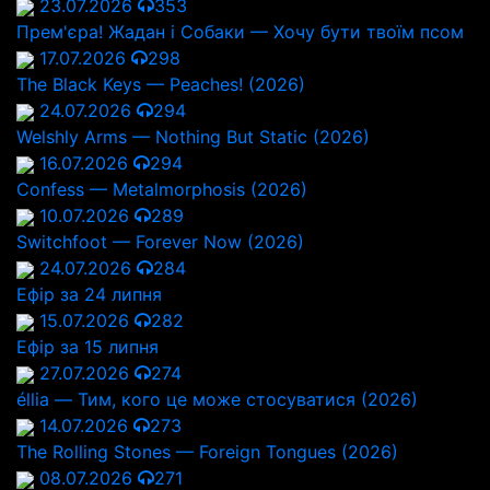
23.07.2026
353
Прем'єра! Жадан і Собаки — Хочу бути твоїм псом
17.07.2026
298
The Black Keys — Peaches! (2026)
24.07.2026
294
Welshly Arms — Nothing But Static (2026)
16.07.2026
294
Confess — Metalmorphosis (2026)
10.07.2026
289
Switchfoot — Forever Now (2026)
24.07.2026
284
Ефір за 24 липня
15.07.2026
282
Ефір за 15 липня
27.07.2026
274
éllia — Тим, кого це може стосуватися (2026)
14.07.2026
273
The Rolling Stones — Foreign Tongues (2026)
08.07.2026
271