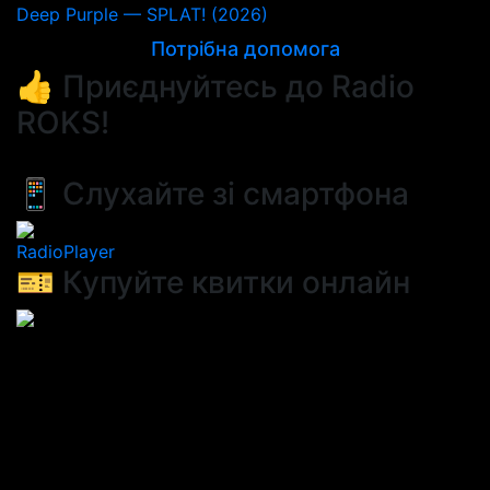
Deep Purple — SPLAT! (2026)
Потрібна допомога
👍 Приєднуйтесь до Radio
ROKS!
📱 Слухайте зі смартфона
RadioPlayer
🎫 Купуйте квитки онлайн