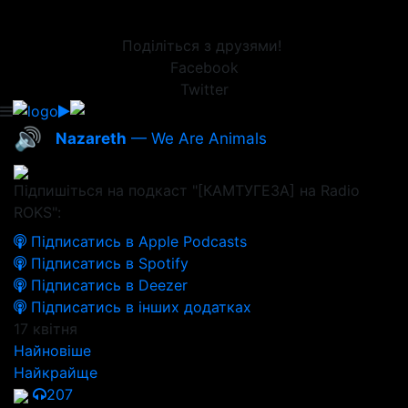
Поділіться з друзями!
Facebook
Twitter
🔊
Nazareth
— We Are Animals
Підпишіться на подкаст "[КАМТУГЕЗА] на Radio
ROKS":
Підписатись в Apple Podcasts
Підписатись в Spotify
Підписатись в Deezer
Підписатись в інших додатках
17 квітня
Найновіше
Найкрайще
207