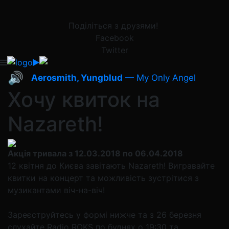
Поділіться з друзями!
Facebook
Twitter
🔊
Aerosmith, Yungblud
— My Only Angel
Хочу квиток на
Nazareth!
Акція тривала з 12.03.2018 по 06.04.2018
12 квітня до Києва завітають Nazareth! Вигравайте
квитки на концерт та можливість зустрітися з
музикантами віч-на-віч!
Зареєструйтесь у формі нижче та з 26 березня
слухайте Radio ROKS по буднях о 19:30 та