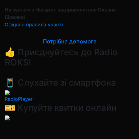
На зустріч з Назарет відправляється
Оксана
Біленко!
Офіційні правила участі
Потрібна допомога
👍 Приєднуйтесь до Radio
ROKS!
📱 Слухайте зі смартфона
RadioPlayer
🎫 Купуйте квитки онлайн