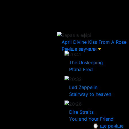
Зараз в ефірі
April Divine
Kiss From A Rose
Раніше звучали
20:41
The Unsleeping
Ptaha Fred
20:32
Led Zeppelin
Stairway to heaven
20:26
Dire Straits
You and Your Friend
⌚ ще раніше