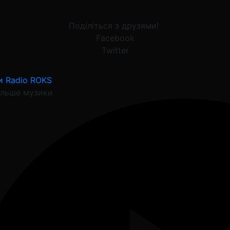
Поділіться з друзями!
Facebook
Twitter
и Radio ROKS
ільше музики