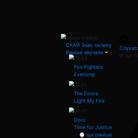
Зараз в ефірі
СКАЙ
Знак оклику
Слухат
Раніше звучали
ще б
02:54
Foo Fighters
Everlong
02:51
The Doors
Light My Fire
02:47
Doro
Time for Justice
⌚ ще раніше