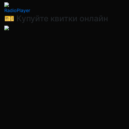
RadioPlayer
🎫 Купуйте квитки онлайн