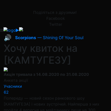
Поділіться з друзями!
Facebook
Twitter
🔊
Scorpions
— Shining Of Your Soul
Хочу квиток на
[КАМТУГЕЗУ]
Акція тривала з 14.08.2020 по 31.08.2020
Анкета акції
Учасники
62
Попереду — новий сезон ранкового шоу
[КАМТУГЕЗА] і нових зустрічей. Найперша з них
пройде 4 вересня на майданчику лише на 300