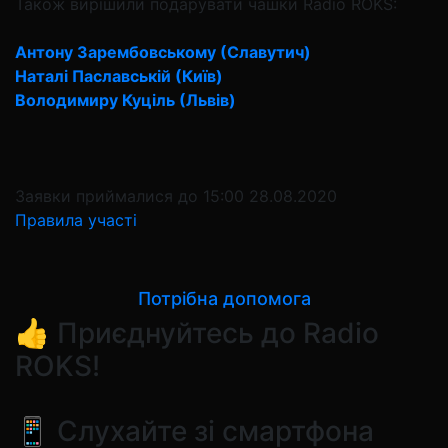
Також вирішили подарувати чашки Radio ROKS:
Антону Зарембовському (Славутич)
Наталі Паславській (Київ)
Володимиру Куціль (Львів)
Заявки приймалися до 15:00 28.08.2020
Правила участі
Потрібна допомога
👍 Приєднуйтесь до Radio
ROKS!
📱 Слухайте зі смартфона