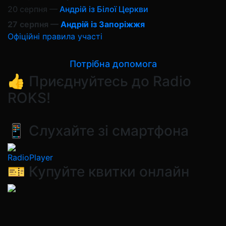
20 серпня —
Андрій із Білої Церкви
27 серпня —
Андрій із Запоріжжя
Офіційні правила участі
Потрібна допомога
👍 Приєднуйтесь до Radio
ROKS!
📱 Слухайте зі смартфона
RadioPlayer
🎫 Купуйте квитки онлайн