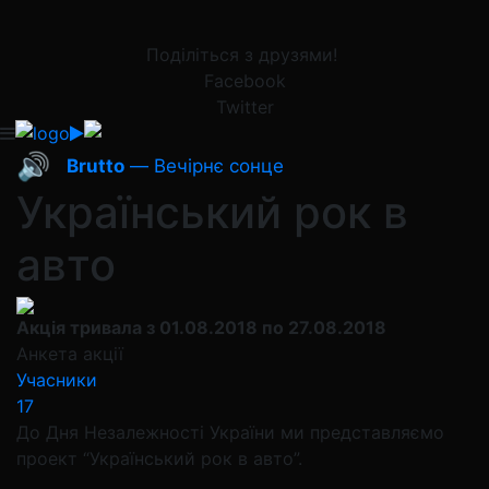
Поділіться з друзями!
Facebook
Twitter
🔊
Brutto
— Вечірнє сонце
Український рок в
авто
Акція тривала з 01.08.2018 по 27.08.2018
Анкета акції
Учасники
17
До Дня Незалежності України ми представляємо
проект “Український рок в авто”.