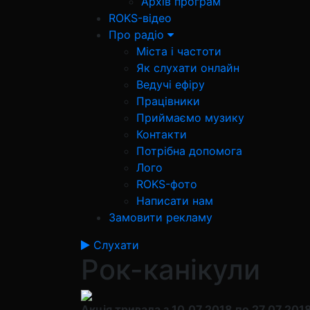
Архів програм
ROKS-відео
Про радіо
Міста і частоти
Як слухати онлайн
Ведучі ефіру
Працівники
Приймаємо музику
Контакти
Потрібна допомога
Лого
ROKS-фото
Написати нам
Замовити рекламу
Слухати
Рок-канікули
Акція тривала з 10.07.2018 по 27.07.201