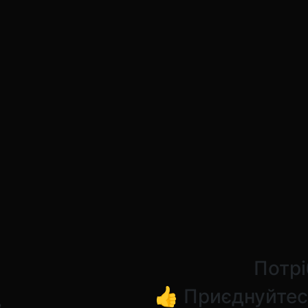
Потрі
👍 Приєднуйтес
8