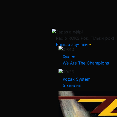
Зараз в ефірі
Radio ROKS
Рок. Тільки рок!
Раніше звучали
09:40
Queen
We Are The Champions
09:36
Kozak System
5 хвилин