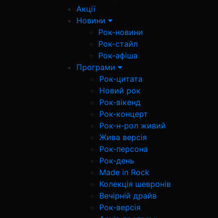
Акції
Новини
Рок-новини
Рок-стайл
Рок-афіша
Програми
Рок-цитата
Новий рок
Рок-вікенд
Рок-концерт
Рок-н-рол живий
Жива версія
Рок-персона
Рок-день
Made in Rock
Колекція шевронів
Вечірній драйв
Рок-версія