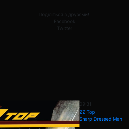
Поділіться з друзями!
Facebook
Twitter
09:31
ZZ Top
Sharp Dressed Man