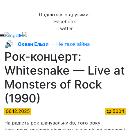
Поділіться з друзями!
Facebook
Twitter
🔊
Океан Ельзи
— Не твоя війна
Рок-концерт:
Whitesnake — Live at
Monsters of Rock
(1990)
06.12.2025
5004
На радість рок-шанувальників, того року
фестиваль поновив діяльність після річної перерви і