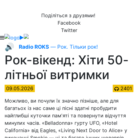
Поділіться з друзями!
Facebook
Twitter
🔊
Radio ROKS
— Рок. Тільки рок!
Рок-вікенд: Хіти 50-
літньої витримки
09.05.2026
2401
Можливо, ви почули їх значно пізніше, але для
багатьох із нас саме ці пісні здатні пробудити
найглибші куточки пам'яті та повернути відчуття
минулих часів. «Belladonna» гурту UFO, «Hotel
California» від Eagles, «Living Next Door to Alice» у
виконанні Smokie — ці та багато інших шедеврів