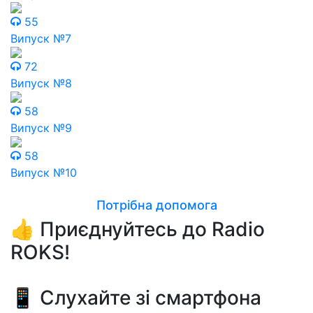
55
Випуск №7
72
Випуск №8
58
Випуск №9
58
Випуск №10
Потрібна допомога
👍 Приєднуйтесь до Radio
ROKS!
📱 Слухайте зі смартфона