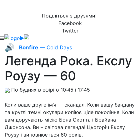
Поділіться з друзями!
Facebook
Twitter
🔊
Bonfire
— Cold Days
Легенда Рока. Екслу
Роузу — 60
По буднях в ефірі о 10:45 і 17:45
Коли ваше друге ім’я — скандал! Коли вашу бандану
та круглі темні окуляри копіює ціле покоління. Коли
вам доручають місію Бона Скотта і Брайана
Джонсона. Ви – світова легенда! Цьогоріч Екслу
Роузу і виповнюється 60 років.