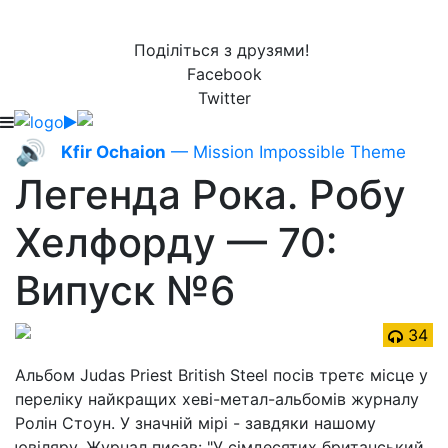
Поділіться з друзями!
Facebook
Twitter
🔊
Kfir Ochaion
— Mission Impossible Theme
Легенда Рока. Робу
Хелфорду — 70:
Випуск №6
34
Альбом Judas Priest British Steel посів третє місце у
переліку найкращих хеві-метал-альбомів журналу
Ролін Стоун. У значній мірі - завдяки нашому
ювіляру. Журнал писав: "У сімдесятих британський