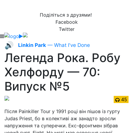
Поділіться з друзями!
Facebook
Twitter
🔊
Linkin Park
— What I've Done
Легенда Рока. Робу
Хелфорду — 70:
Випуск №5
45
Після Painkiller Tour у 1991 році він пішов із гурту
Judas Priest, бо в колективі аж занадто зросли
напруження та суперечки. Екс-фронтмен зібрав
новий гурт, Fight. На меті мав освоєння нової