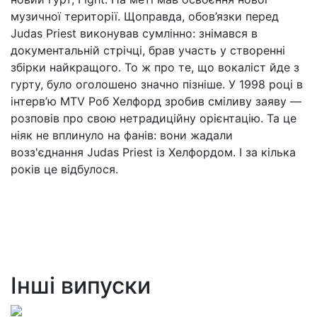
музичної території. Щоправда, обов’язки перед
Judas Priest виконував сумлінно: знімався в
документальній стрічці, брав участь у створенні
збірки найкращого. То ж про те, що вокаліст йде з
гурту, було оголошено значно пізніше. У 1998 році в
інтерв’ю MTV Роб Хелфорд зробив сміливу заяву —
розповів про свою нетрадиційну орієнтацію. Та це
ніяк не вплинуло на фанів: вони жадали
возз'єднання Judas Priest із Хелфордом. І за кілька
років це відбулося.
Інші випуски