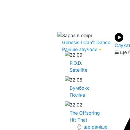
Зараз в ефірі
Genesis
I Can't Dance
Слуха
Раніше звучали
ще б
22:09
P.O.D.
Satellite
22:05
Бумбокс
Поліна
22:02
The Offspring
Hit That
⌚ ще раніше