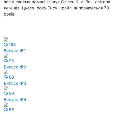
вас у своєму романі згадує Стівен Кінґ. Ви – світова
легенда! Цього року Ейсу Фрейлі виповнюється 70
років!
163
Випуск №1
95
Випуск №2
68
Випуск №3
59
Випуск №4
53