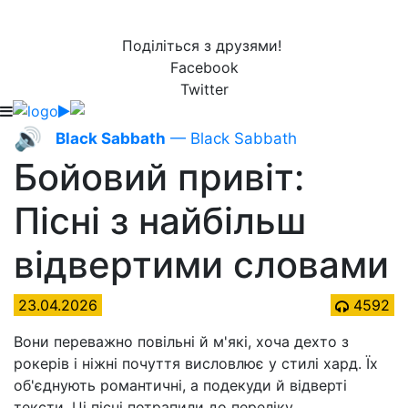
Поділіться з друзями!
Facebook
Twitter
🔊
Black Sabbath
— Black Sabbath
Бойовий привіт:
Пісні з найбільш
відвертими словами
23.04.2026
4592
Вони переважно повільні й м'які, хоча дехто з
рокерів і ніжні почуття висловлює у стилі хард. Їх
об'єднують романтичні, а подекуди й відверті
тексти. Ці пісні потрапили до переліку