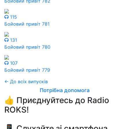
Бойовий привіт 782
115
Бойовий привіт 781
131
Бойовий привіт 780
107
Бойовий привіт 779
← До всіх випусків
Потрібна допомога
👍 Приєднуйтесь до Radio
ROKS!
📱 Слухайте зі смартфона