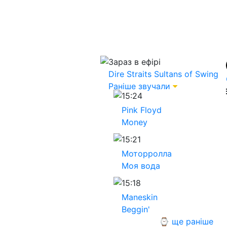
Зараз в ефірі
Dire Straits
Sultans of Swing
Раніше звучали
15:24
Pink Floyd
Money
15:21
Моторролла
Моя вода
15:18
Maneskin
Beggin'
⌚ ще раніше