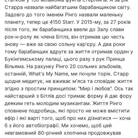
Старра назвали найбагатшим барабанщиком світу.
Задовго до того іменем Рінго назвали маленьку
планету, тепер це 4150 Starr. У 2015-му, за 27 років
після того, як барабанщика ввели до Залу слави
рок-н-ролу як члена Бітлз, він отримав цю честь
знову — вже за свою сольну кар'єру. А два роки
тому барабанщик вдруге за життя отримав орден у
Букінгемському палаці, цього разу з рук Принца
Вільяма. На рахунку Рінго 20 сольних альбомів,
останній, What's My Name, ми почули торік. Старр
щодня медитує, не вживає м'яса та сповідає життя
згідно з простим принципом: "Мир і любов". Ось так
найстарший з Бітлів досі тримає форму й дає фору
деяким геть молодим музикантам. Життя Рінго
сповнене подробиць, які просто не може вмістити
ефір і які варті того, щоб про них дізнатися — хоча
б з його автобіографії. Ми хочемо, щоб цей
невгамовний 80-річний хлопчина продовжував