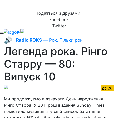
Поділіться з друзями!
Facebook
Twitter
🔊
Radio ROKS
— Рок. Тільки рок!
Легенда рока. Рінго
Старру — 80:
Випуск 10
26
Ми продовжуємо відзначати День народження
Рінго Старра. У 2011 році видання Sunday Times
помістило музиканта у свій список багатіїв зі
статком у 150 мільйонів фунтів стерлінгів. А за рік