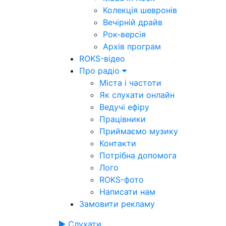
Колекція шевронів
Вечірній драйв
Рок-версія
Архів програм
ROKS-відео
Про радіо
Міста і частоти
Як слухати онлайн
Ведучі ефіру
Працівники
Приймаємо музику
Контакти
Потрібна допомога
Лого
ROKS-фото
Написати нам
Замовити рекламу
Слухати