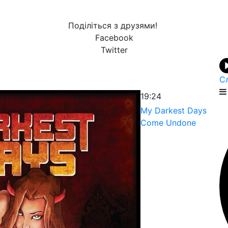
Поділіться з друзями!
Facebook
Twitter
С
19:24
My Darkest Days
Come Undone