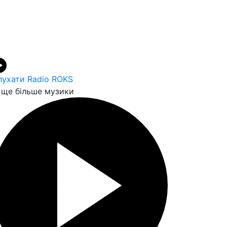
лухати Radio ROKS
ще більше музики