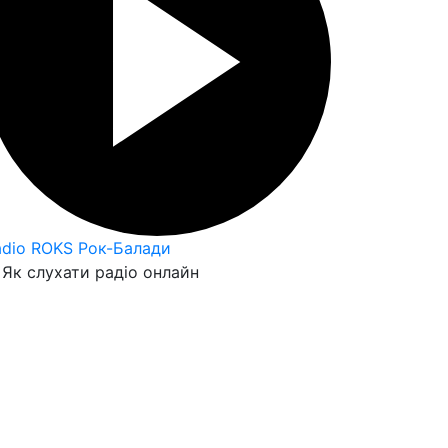
adio ROKS Рок-Балади
Як слухати радіо онлайн