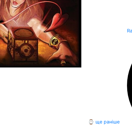
R
⌚ ще раніше