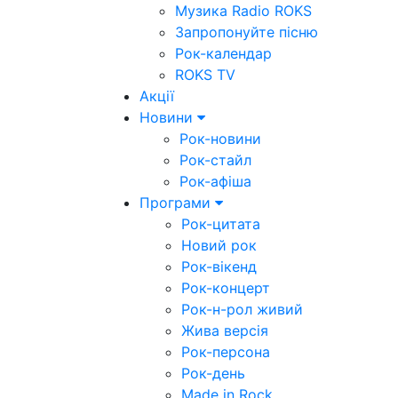
Музика Radio ROKS
Запропонуйте пісню
Рок-календар
ROKS TV
Акції
Новини
Рок-новини
Рок-стайл
Рок-афіша
Програми
Рок-цитата
Новий рок
Рок-вікенд
Рок-концерт
Рок-н-рол живий
Жива версія
Рок-персона
Рок-день
Made in Rock