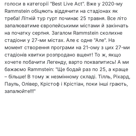
голоси в категорії "Best Live Act". Вже у 2020-му
Rammstein обіцяють віддячити на стадіонах як
треба! Літній тур гурт починає 25 травня. Все літо
запалюватиме європейськими містами й закінчать
на початку серпня. Загалом Rammstein сколихне
стадіони у 27-ми містах. Але є одне "Але". На
момент створення програми на 21-ому з цих 27-ми
стадіонів квитки розпродано вщент! То ж, якщо
хочете побачити Легенду, варто поквапитись! А ми
бажаємо Rammstein: "Ще бодай раз по 25, а краще
– більше! В тому ж незмінному складі. Тілль, Ріхард,
Пауль, Олівер, Крістоф і Крістіан, поки інші грають,
запалюйте!!!"