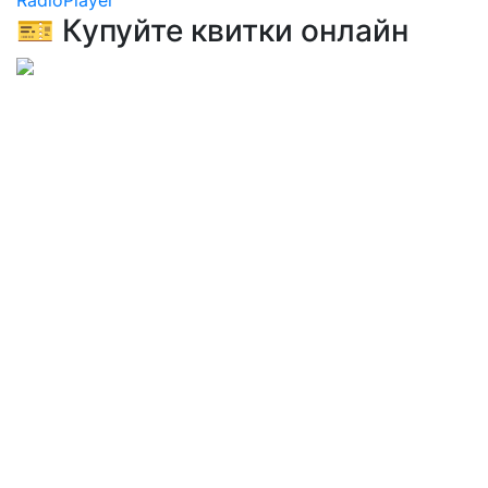
RadioPlayer
🎫 Купуйте квитки онлайн