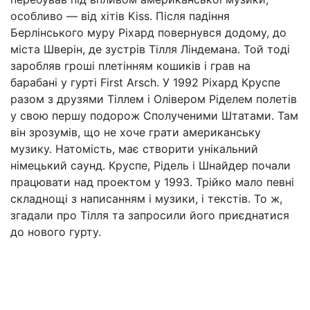
особливо — від хітів Kiss. Після падіння
Берлінського муру Ріхард повернувся додому, до
міста Шверін, де зустрів Тілля Ліндемана. Той тоді
заробляв гроші плетінням кошиків і грав на
барабані у гурті First Arsch. У 1992 Ріхард Круспе
разом з друзями Тіллем і Олівером Ріделем полетів
у свою першу подорож Сполученими Штатами. Там
він зрозумів, що не хоче грати американську
музику. Натомість, має створити унікальний
німецький саунд. Круспе, Рідель і Шнайдер почали
працювати над проектом у 1993. Трійко мало певні
складнощі з написанням і музики, і текстів. То ж,
згадали про Тілля та запросили його приєднатися
до нового гурту.