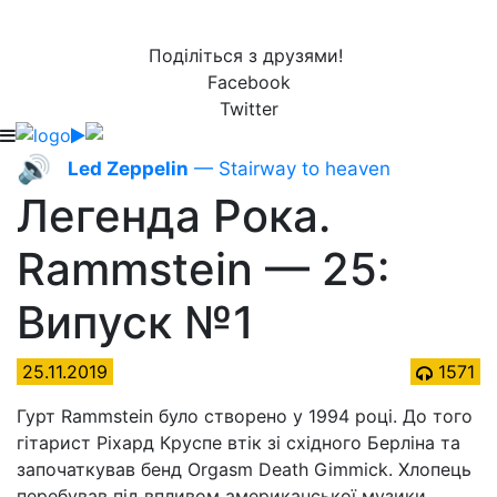
Поділіться з друзями!
Facebook
Twitter
🔊
Led Zeppelin
— Stairway to heaven
Легенда Рока.
Rammstein — 25:
Випуск №1
25.11.2019
1571
Гурт Rammstein було створено у 1994 році. До того
гітарист Ріхард Круспе втік зі східного Берліна та
започаткував бенд Orgasm Death Gimmick. Хлопець
перебував під впливом американської музики,