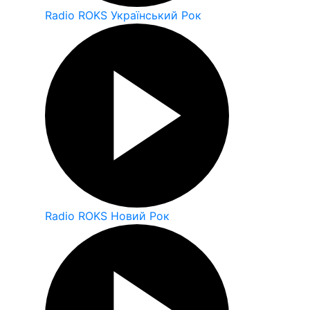
Radio ROKS Український Рок
Radio ROKS Новий Рок