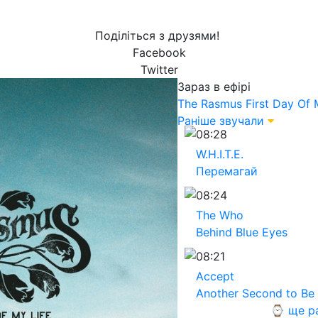
Поділіться з друзями!
Facebook
Twitter
Зараз в ефірі
The Rasmus
First Day Of 
Раніше звучали
08:28
W.H.I.T.E.
Перемагай
08:24
The Who
Behind Blue Eyes
08:21
Accept
Another Second to Be
⌚ ще р