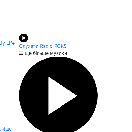
My Life
Слухати Radio ROKS
ще більше музики
аніше