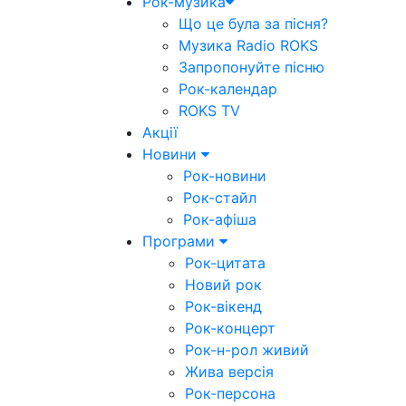
Рок-музика
Що це була за пісня?
Музика Radio ROKS
Запропонуйте пісню
Рок-календар
ROKS TV
Акції
Новини
Рок-новини
Рок-стайл
Рок-афіша
Програми
Рок-цитата
Новий рок
Рок-вікенд
Рок-концерт
Рок-н-рол живий
Жива версія
Рок-персона