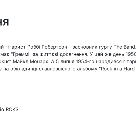
ня
й гітарист Роббі Робертсон – засновник гурту The Band.
ає "Ґреммі" за життєві досягнення. У цей же день 1950 
Pokus” Майкл Монарх. А 5 липня 1954-го народився гітар
є на обкладинці славнозвісного альбому “Rock in a Hard 
io ROKS":