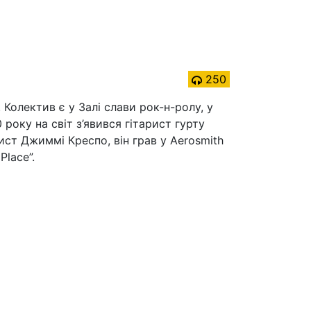
250
 Колектив є у Залі слави рок-н-ролу, у
року на світ з’явився гітарист гурту
ист Джиммі Креспо, він грав у Aerosmith
Place”.