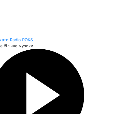
хати Radio ROKS
е більше музики