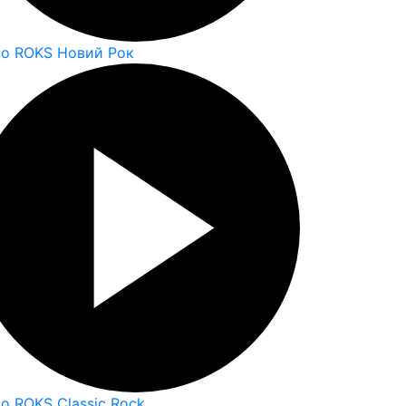
io ROKS Новий Рок
io ROKS Classic Rock