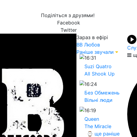
Поділіться з друзями!
Facebook
Twitter
Зараз в ефірі
ВВ
Любов
Слу
Раніше звучали
щ
16:31
Suzi Quatro
All Shook Up
16:24
Без Обмежень
Вільні люди
16:19
Queen
The Miracle
⌚ ще раніше