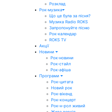
Розклад
Рок-музика
Що це була за пісня?
Музика Radio ROKS
Запропонуйте пісню
Рок-календар
ROKS TV
Акції
Новини
Рок-новини
Рок-стайл
Рок-афіша
Програми
Рок-цитата
Новий рок
Рок-вікенд
Рок-концерт
Рок-н-рол живий
Жива версія