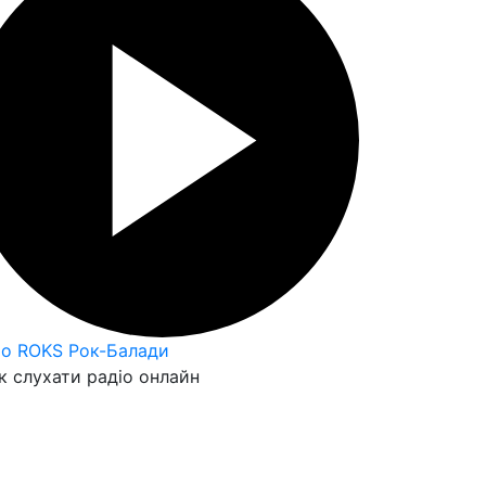
io ROKS Рок-Балади
 слухати радіо онлайн