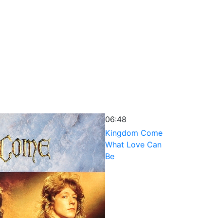
06:48
Kingdom Come
What Love Can
Be