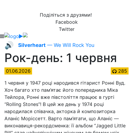
Поділіться з друзями!
Facebook
Twitter
🔊
Silverheart
— We Will Rock You
Рок-день: 1 червня
01.06.2026
285
1 червня у 1947 році народився гітарист Ронні Вуд.
Хоч багато хто пам’ятає його попередника Міка
Тейлора, Ронні вже півстоліття працює в гурті
“Rolling Stones”! В цей же день у 1974 році
народилася співачка, акторка й композиторка
Аланіс Моріссетт. Варто пам’ятати, що Аланіс —
виконавиця-рекордсменка: її альбом “Jagged Little
Pill” став найуспішнішим жіночим альбомом усіх