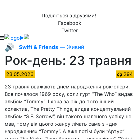
Поділіться з друзями!
Facebook
Twitter
🔊
Swift & Friends
— Живий
Рок-день: 23 травня
23.05.2026
294
23 травня вважають днем народження рок-опери.
Все почалося 1969 року, коли гурт “The Who” видав
альбом “Tommy”. І хоча за рік до того інший
колектив, The Pretty Things, видав концептуальний
альбом “S.F. Sorrow”, він такого шаленого успіху не
мав, тому вік цього жанру лічать саме з «дня
народження» “Tommy”. А вже потім були “Артур”
гурту The Kinks, “Ісус Христос — суперзірка”, “Зліт і