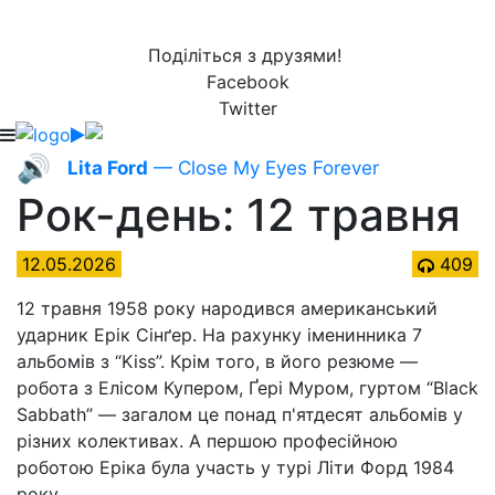
Поділіться з друзями!
Facebook
Twitter
🔊
Lita Ford
— Close My Eyes Forever
Рок-день: 12 травня
12.05.2026
409
12 травня 1958 року народився американський
ударник Ерік Сінґер. На рахунку іменинника 7
альбомів з “Kiss”. Крім того, в його резюме —
робота з Елісом Купером, Ґері Муром, гуртом “Black
Sabbath” — загалом це понад п'ятдесят альбомів у
різних колективах. А першою професійною
роботою Еріка була участь у турі Літи Форд 1984
року.