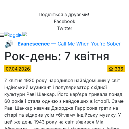
Поділіться з друзями!
Facebook
Twitter
🔊
Evanescence
— Call Me When You're Sober
Рок-день: 7 квітня
07.04.2026
336
7 квітня 1920 року народився найвідоміший у світі
індійський музикант і популяризатор східної
культури Раві Шанкар. Його кар'єра тривала понад
60 років і стала однією з найдовших в історії. Саме
Раві Шанкар навчив Джорджа Гаррісона грати на
сітарі та відкрив усім «бітлам» індійську музику. У
цей же день 1943 року на світ з’явився Мік
Абрахамс — співзасновник і гітарист гурту Jethro