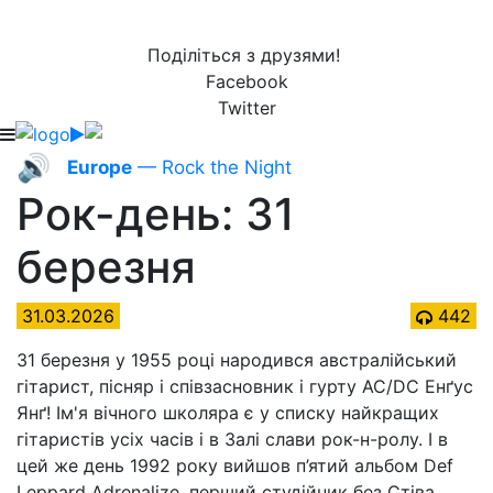
Поділіться з друзями!
Facebook
Twitter
🔊
Europe
— Rock the Night
Рок-день: 31
березня
31.03.2026
442
31 березня у 1955 році народився австралійський
гітарист, пісняр і співзасновник і гурту AC/DC Енґус
Янґ! Ім'я вічного школяра є у списку найкращих
гітаристів усіх часів і в Залі слави рок-н-ролу. І в
цей же день 1992 року вийшов п’ятий альбом Def
Leppard Adrenalize, перший студійник без Стіва