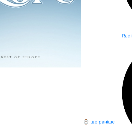
Rad
⌚ ще раніше