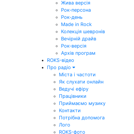
Жива версія
Рок-персона
Рок-день
Made in Rock
Колекція шевронів
Вечірній драйв
Рок-версія
Архів програм
ROKS-відео
Про радіо
Міста і частоти
Як слухати онлайн
Ведучі ефіру
Працівники
Приймаємо музику
Контакти
Потрібна допомога
Лого
ROKS-фото