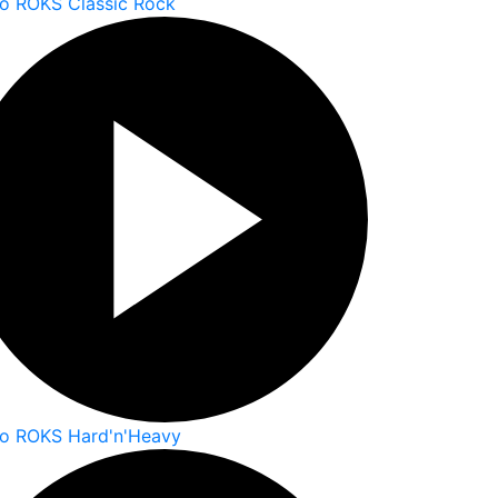
o ROKS Classic Rock
io ROKS Hard'n'Heavy