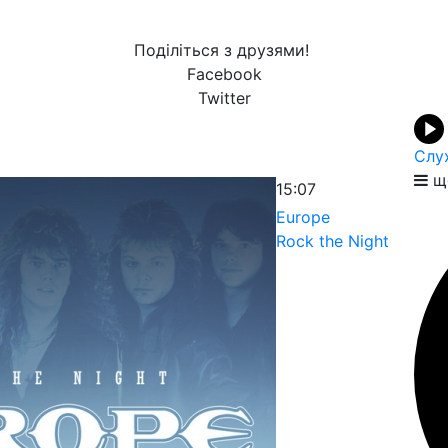
Поділіться з друзями!
Facebook
Twitter
Слу
ще
15:07
Europe
Rock the Night