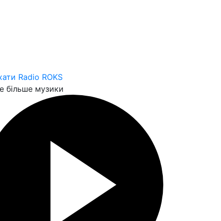
хати Radio ROKS
 більше музики