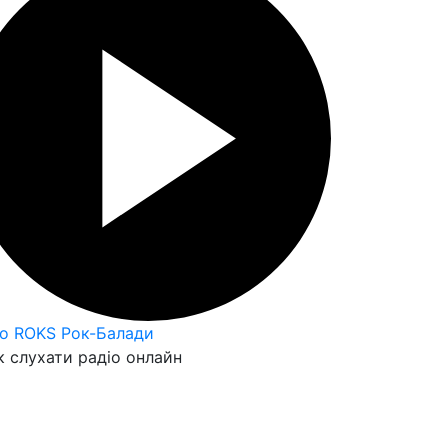
io ROKS Рок-Балади
 слухати радіо онлайн