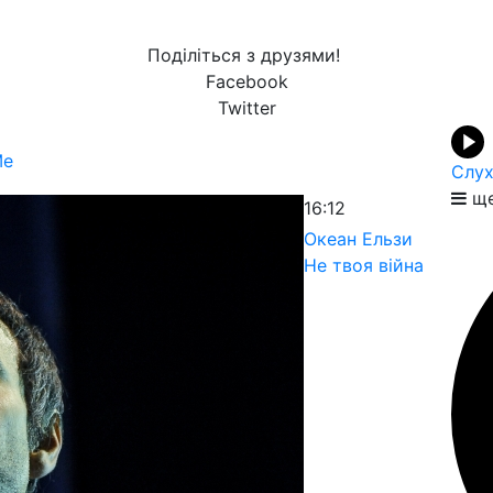
Поділіться з друзями!
Facebook
Twitter
Me
Слух
ще
16:12
Океан Ельзи
Не твоя війна