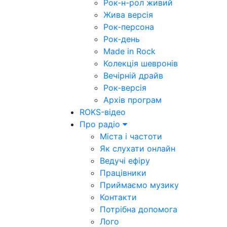
Рок-н-рол живий
Жива версія
Рок-персона
Рок-день
Made in Rock
Колекція шевронів
Вечірній драйв
Рок-версія
Архів програм
ROKS-відео
Про радіо
Міста і частоти
Як слухати онлайн
Ведучі ефіру
Працівники
Приймаємо музику
Контакти
Потрібна допомога
Лого