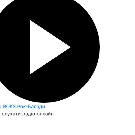
o ROKS Рок-Балади
 слухати радіо онлайн