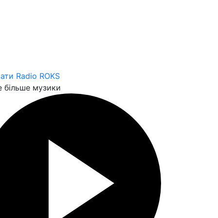
ати Radio ROKS
 більше музики