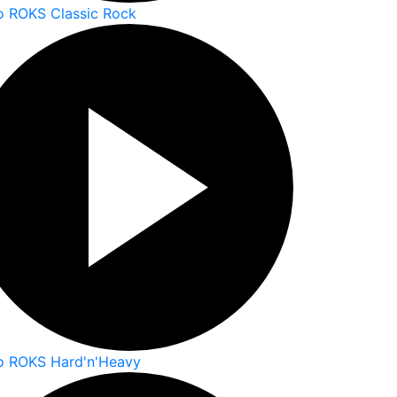
o ROKS Classic Rock
o ROKS Hard'n'Heavy