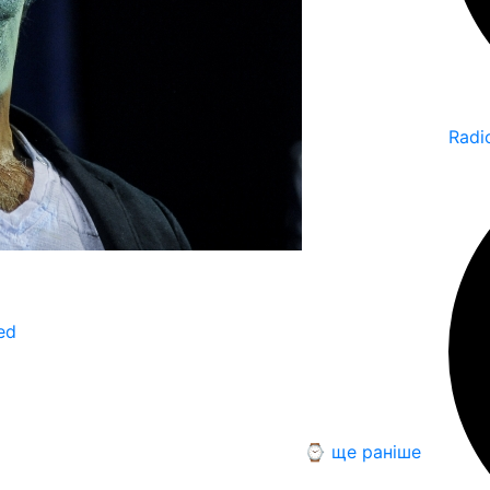
Radi
ed
⌚ ще раніше