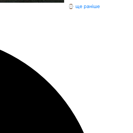
⌚ ще раніше