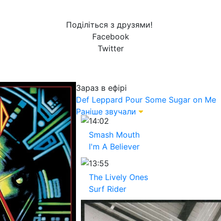
Поділіться з друзями!
Facebook
Twitter
Зараз в ефірі
Def Leppard
Pour Some Sugar on Me
Раніше звучали
14:02
Smash Mouth
I'm A Believer
13:55
The Lively Ones
Surf Rider