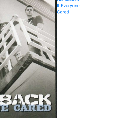
If Everyone
Cared