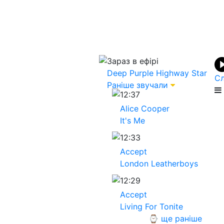
Зараз в ефірі
Deep Purple
Highway Star
Сл
Раніше звучали
12:37
Alice Cooper
It's Me
12:33
Accept
London Leatherboys
12:29
Accept
Living For Tonite
⌚ ще раніше