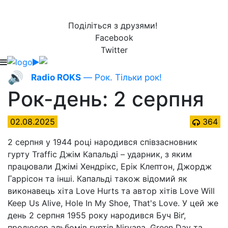
Поділіться з друзями!
Facebook
Twitter
🔊
Radio ROKS
— Рок. Тільки рок!
Рок-день: 2 серпня
02.08.2025
364
2 серпня у 1944 році народився співзасновник
гурту Traffic Джім Капальді – ударник, з яким
працювали Джімі Хендрікс, Ерік Клептон, Джордж
Гаррісон та інші. Капальді також відомий як
виконавець хіта Love Hurts та автор хітів Love Will
Keep Us Alive, Hole In My Shoe, That's Love. У цей же
день 2 серпня 1955 року народився Буч Віґ,
продюсер альбомів гуртів Nirvana, Green Day та