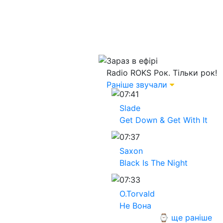
Зараз в ефірі
Radio ROKS
Рок. Тільки рок!
Раніше звучали
07:41
Slade
Get Down & Get With It
07:37
Saxon
Black Is The Night
07:33
O.Torvald
Не Вона
⌚ ще раніше