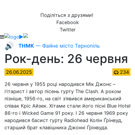
Поділіться з друзями!
Facebook
Twitter
🔊
ТНМК
— Файне місто Тернопіль
Рок-день: 26 червня
26.06.2025
234
26 червня у 1955 році народився Мік Джонс –
гітарист і автор пісень гурту The Clash. А роком
пізніше, 1956-го, на світ з’явився американський
співак Кріс Айзек. Хітами стали його пісні Blue Hotel
86-го і Wicked Game 91 року. І 26 червня 1969 року
народився басист гурту Radiohead Колін Ґрінвуд,
старший брат клавішника Джонні Ґрінвуда.