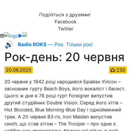
Поділіться з друзями!
Facebook
Twitter
🔊
Radio ROKS
— Рок. Тільки рок!
Рок-день: 20 червня
20.06.2025
230
20 червня у 1942 році народився Брайан Уілсон –
засновник гурту Beach Boys, його вокаліст і басист.
Цього ж дня в 78 році гурт Foreigner випустив
другий студійник Double Vision. Серед його хітів –
Hot Blooded, Blue Morning-Blue Day і однойменний
трек. А 20 червня 83-го, Iron Maiden випустив
синґл, що став хітом – The Trooper – про одне з
найбільших протистоянь Кримської війни, в якій