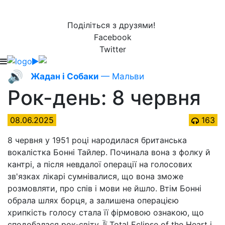
Поділіться з друзями!
Facebook
Twitter
🔊
Жадан і Собаки
— Мальви
Рок-день: 8 червня
08.06.2025
163
8 червня у 1951 році народилася британська
вокалістка Бонні Тайлер. Починала вона з фолку й
кантрі, а після невдалої операції на голосових
зв'язках лікарі сумнівалися, що вона зможе
розмовляти, про спів і мови не йшло. Втім Бонні
обрала шлях борця, а залишена операцією
хрипкість голосу стала її фірмовою ознакою, що
сподобалася рок-світу. Її Total Eclipse of the Heart і