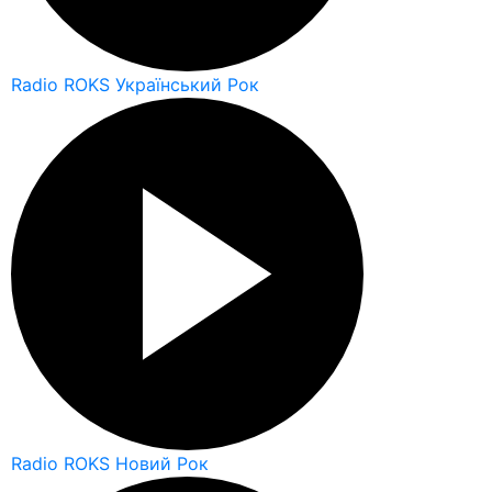
Radio ROKS Український Рок
Radio ROKS Новий Рок