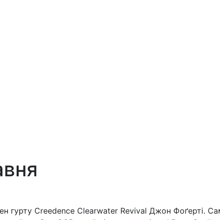
авня
ен гурту Creedence Clearwater Revival Джон Фоґерті. С