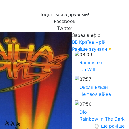
Поділіться з друзями!
Facebook
Twitter
Зараз в ефірі
ВВ
Країна мрій
Раніше звучали
08:06
Rammstein
Ich Will
07:57
Океан Ельзи
Не твоя війна
07:50
Dio
Rainbow In The Dark
⌚ ще раніше