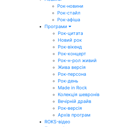
Рок-новини
Рок-стайл
Рок-афіша
Програми
Рок-цитата
Новий рок
Рок-вікенд
Рок-концерт
Рок-н-рол живий
Жива версія
Рок-персона
Рок-день
Made in Rock
Колекція шевронів
Вечірній драйв
Рок-версія
Архів програм
ROKS-відео