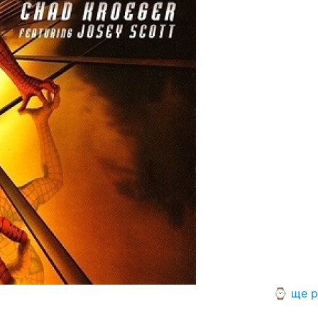
⌚ ще р