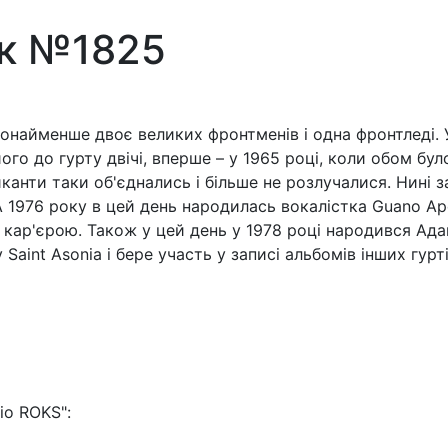
ск №1825
онайменше двоє великих фронтменів і одна фронтледі. 
о до гурту двічі, вперше – у 1965 році, коли обом було
иканти таки об'єднались і більше не розлучалися. Нині 
А 1976 року в цей день народилась вокалістка Guano Ap
 кар'єрою. Також у цей день у 1978 році народився Ада
 Saint Asonia і бере участь у записі альбомів інших гурті
io ROKS":