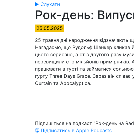
Слухати
Рок-день: Випу
25.05.2025
25 травня дні народження відзначають щ
Нагадаємо, що Рудольф Шенкер кликав йог
цього серйозно, а от з другого разу муз
перевищили сто мільйонів примірників. 
працювати в гурті та займатися сольною
гурту Three Days Grace. Зараз він співає у
Curtain та Apocalyptica.
Підпишіться на подкаст "Рок-день на Rad
Підписатись в Apple Podcasts