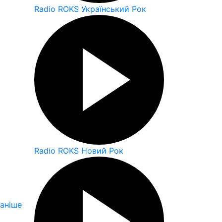
Radio ROKS Український Рок
Radio ROKS Новий Рок
аніше