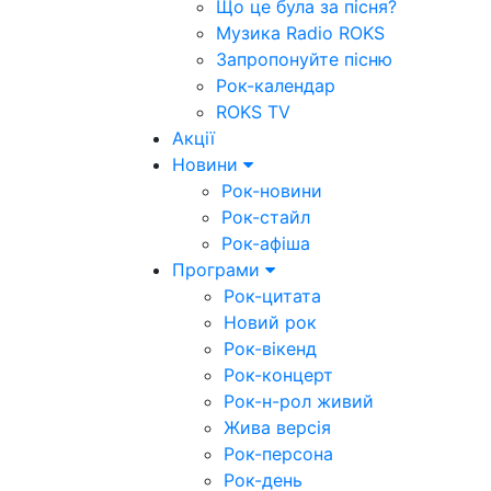
Що це була за пісня?
Музика Radio ROKS
Запропонуйте пісню
Рок-календар
ROKS TV
Акції
Новини
Рок-новини
Рок-стайл
Рок-афіша
Програми
Рок-цитата
Новий рок
Рок-вікенд
Рок-концерт
Рок-н-рол живий
Жива версія
Рок-персона
Рок-день