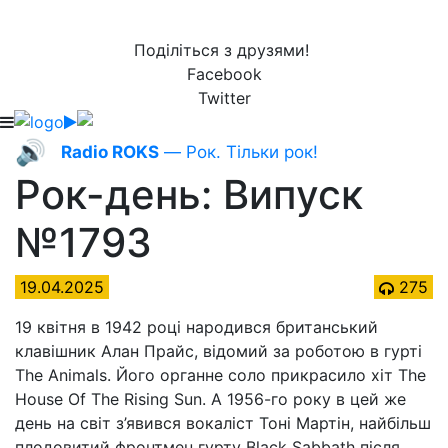
Поділіться з друзями!
Facebook
Twitter
🔊
Radio ROKS
— Рок. Тільки рок!
Рок-день: Випуск
№1793
19.04.2025
275
19 квітня в 1942 році народився британський
клавішник Алан Прайс, відомий за роботою в гурті
The Animals. Його органне соло прикрасило хіт The
House Of The Rising Sun. А 1956-го року в цей же
день на світ з’явився вокаліст Тоні Мартін, найбільш
плодовитий фронтмен гурту Black Sabbath після