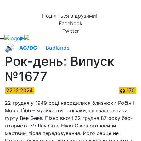
Поділіться з друзями!
Facebook
Twitter
🔊
AC/DC
— Badlands
Рок-день: Випуск
№1677
22.12.2024
170
22 грудня у 1949 році народилися близнюки Робін і
Моріс Ґібб – музиканти і співаки, співзасновники
гурту Bee Gees. Пізно вночі 22 грудня 87 року бас-
гітариста Mötley Crüe Ніккі Сікса оголосили
мертвим після передозування. Його серце не
билося дві хвилини, укол адреналіну був марним, і